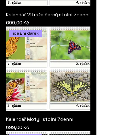
Kalendář Vitráže černý stolní 7denní
Cena
699,00 Kč
ideální dárek
Kalendář Motýli stolní 7denní
Cena
699,00 Kč