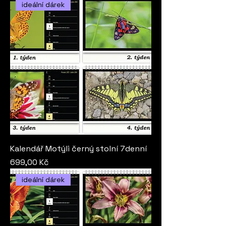
ideální dárek
Kalendář Motýli černý stolní 7denní
Cena
699,00 Kč
ideální dárek