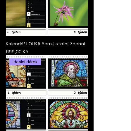
Kalendář LOUKA černý stolní 7denní
Cena
699,00 Kč
ideální dárek