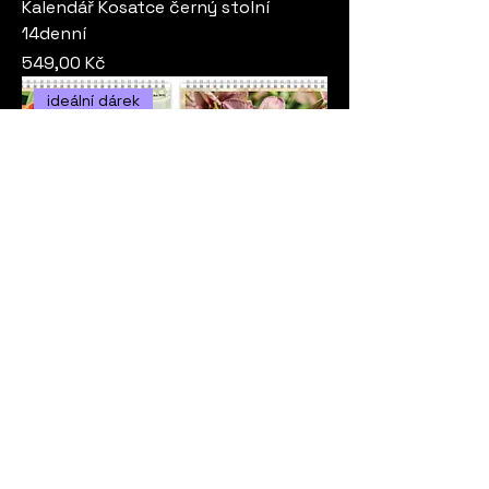
Kalendář Kosatce černý stolní
14denní
Cena
549,00 Kč
ideální dárek
Kalendář Denivky stolní 7denní
Cena
699,00 Kč
ideální dárek