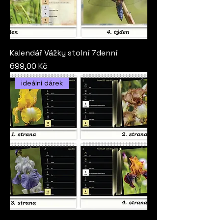
Kalendář Vážky stolní 7denní
Cena
699,00 Kč
ideální dárek