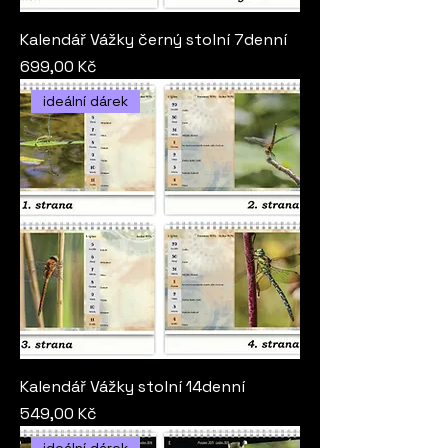
Kalendář Vážky černý stolní 7denní
Cena
699,00 Kč
ideální dárek
Kalendář Vážky stolní 14denní
Cena
549,00 Kč