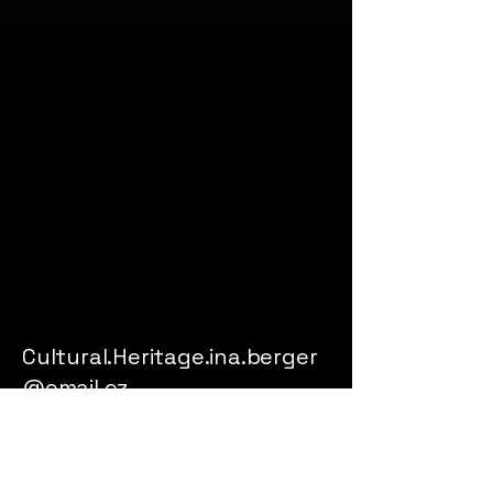
Cultural.Heritage.ina.berger
@email.cz
Ina Berger
​Liberec