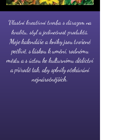
Vlastní kreativní tvorba s důrazem na
kvalitu, styl a jedinečnost produktů.
Moje kalendáře a knihy jsou tvořené
pečlivě, s láskou k umění, rodnému
městu a s úctou ke kulturnímu dědictví
a přírodě tak, aby splnily očekávání
n
ejnáročnějších.