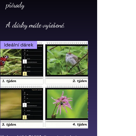
přírody
​A dárky máte vyřešené.
ideální dárek
ideální dárek